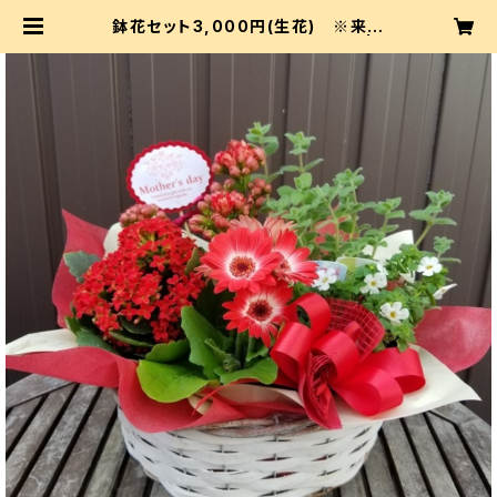
鉢花セット3,000円(生花) ※来店
受渡 or 無料配達地域のみ選択可 | s
elier