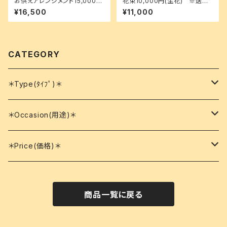
お供えアレンジメント15,000円
花束10,000円(生花) ※送料
(生花) ※送料込
込
¥16,500
¥11,000
CATEGORY
＊Type(ﾀｲﾌﾟ)＊
花束
＊Occasion(用途)＊
アレンジメント
誕生日
＊Price(価格)＊
シャボンフラワー
結婚記念日
3000円～4000円
商品一覧に戻る
プリザーブドフラワー
御供え
4000円～5000円