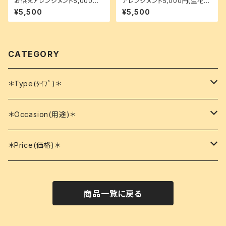
お供えアレンジメント5,000円
アレンジメント5,000円(生花)
(生花) ※送料込
※送料込
¥5,500
¥5,500
CATEGORY
＊Type(ﾀｲﾌﾟ)＊
花束
＊Occasion(用途)＊
アレンジメント
誕生日
＊Price(価格)＊
シャボンフラワー
結婚記念日
3000円～4000円
商品一覧に戻る
プリザーブドフラワー
御供え
4000円～5000円