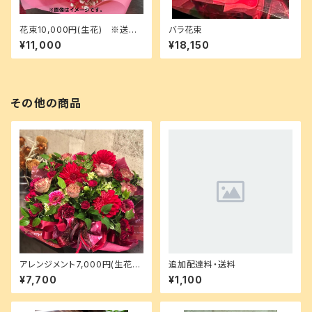
花束10,000円(生花) ※送料
バラ花束
込
¥11,000
¥18,150
その他の商品
アレンジメント7,000円(生花)
追加配達料・送料
※送料込
¥7,700
¥1,100